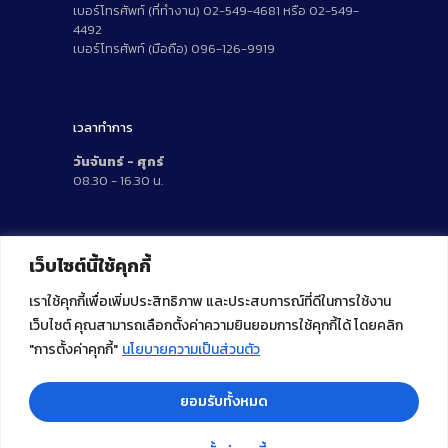
เบอร์โทรศัพท์ (ที่ทำงาน) 02-549-4681 หรือ 02-549-
4492
เบอร์โทรศัพท์ (มือถือ) 096-126-9919
เวลาทำการ
วันจันทร์ - ศุกร์
08.30 - 16.30 น.
สถิติผู้เยี่ยมชม
เว็บไซต์นี้ใช้คุกกี้
เราใช้คุกกี้เพื่อเพิ่มประสิทธิภาพ และประสบการณ์ที่ดีในการใช้งาน
เว็บไซต์ คุณสามารถเลือกตั้งค่าความยินยอมการใช้คุกกี้ได้ โดยคลิก
"การตั้งค่าคุกกี้"
นโยบายความเป็นส่วนตัว
ยอมรับทั้งหมด
©
2026
Center of Research Innovation and
Academic Promotion, RMUTT