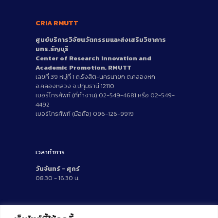
CRIA RMUTT
ศูนย์บริการวิจัยนวัตกรรมและส่งเสริมวิชาการ
มทร.ธัญบุรี
Center of Research Innovation and
Academic Promotion, RMUTT
เลขที่ 39 หมู่ที่ 1 ถ.รังสิต-นครนายก ต.คลองหก
อ.คลองหลวง จ.ปทุมธานี 12110
เบอร์โทรศัพท์ (ที่ทำงาน) 02-549-4681 หรือ 02-549-
4492
เบอร์โทรศัพท์ (มือถือ) 096-126-9919
เวลาทำการ
วันจันทร์ - ศุกร์
08.30 - 16.30 น.
สถิติผู้เยี่ยมชม